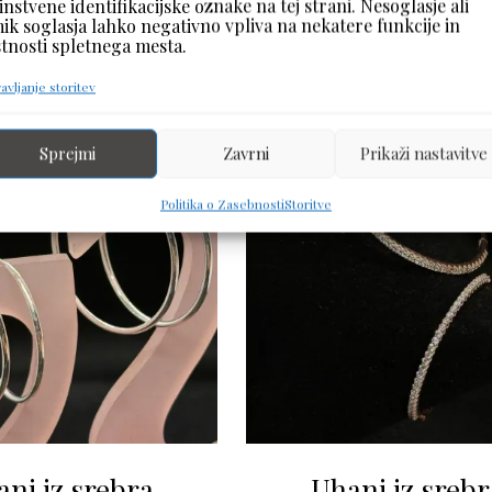
instvene identifikacijske oznake na tej strani. Nesoglasje ali
odaj V Košarico
ik soglasja lahko negativno vpliva na nekatere funkcije in
stnosti spletnega mesta.
avljanje storitev
Sprejmi
Zavrni
Prikaži nastavitve
Politika o Zasebnosti
Storitve
ni iz srebra
Uhani iz srebr