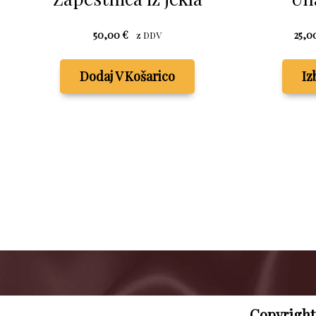
50,00
€
25,0
z DDV
Dodaj V Košarico
Iz
Copyright 