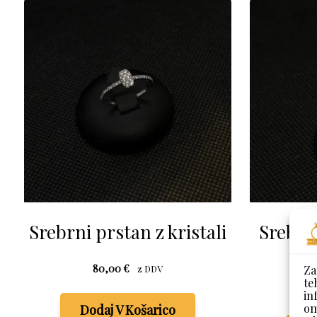
Srebrni prstan z kristali
Srebrn
Za
80,00
€
z DDV
te
in
om
Dodaj V Košarico