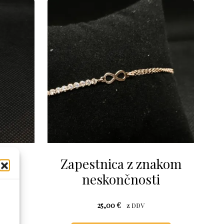
ra
Zapestnica z znakom
neskončnosti
25,00
€
z DDV
Ta