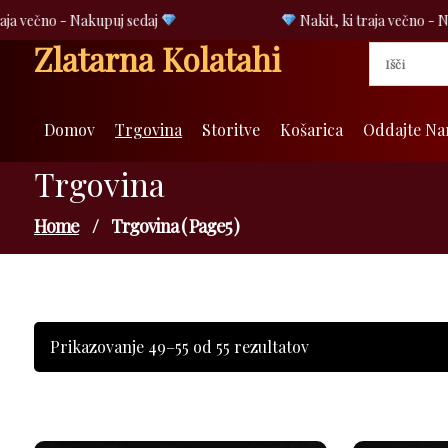
Skip
ja večno - Nakupuj sedaj
Nakit, ki traja večno - Na
to
Zlatarna Kolatahi
content
Domov
Trgovina
Storitve
Košarica
Oddajte Na
Trgovina
Home
/
Trgovina ( Page5 )
Razvrščeno
Prikazovanje 49–55 od 55 rezultatov
po
povprečni
oceni