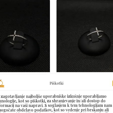
i prstan z črnim
Prstan iz sreb
Piškotki
kamnom
 zagotavljanje najboljše uporabniške izkušnje uporabljamo
60,00
€
z DDV
hnologije, kot so piškotki, za shranjevanje in/ali dostop do
60,00
€
z DDV
formacij na vaši napravi. S soglasjem k tem tehnologijam nam
ogočate obdelavo podatkov, kot so vedenje pri brskanju ali
Dodaj V Košarico