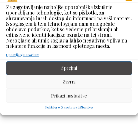
Za zagotavljanje najboljše uporabniške izkušnje
uporabljamo tehnologije, kot so piškotki, za
shranjevanje in/ali dostop do informacij na vaši napravi.
S soglasjem k tem tehnologijam nam omogočate
obdelavo podatkov, kot so vedenje pri brskanju ali
edinstvene identifikacijske oznake na tej strani.
Nesoglasje ali umik soglasja lahko negativno vpliva na
nekatere funkcije in lastnosti spletnega mesta.
Upravljanje storitev
Obesek iz Jekla
Sprejmi
77,00
€
z DDV
Zavrni
Prikaži nastavitve
Dodaj V Košarico
Politika o Zasebnosti
Storitve