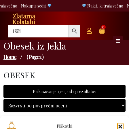
Skip
raja večno - Nakupuj sedaj
Nakit, ki traja večno - 
to
Zlatarna
content
Kolatahi
0
Obesek iz Jekla
Home
/
( Page2 )
OBESEK
Razvrščeno
Prikazovanje 13–13 od 13 rezultatov
po
povprečni
oceni
Piškotki