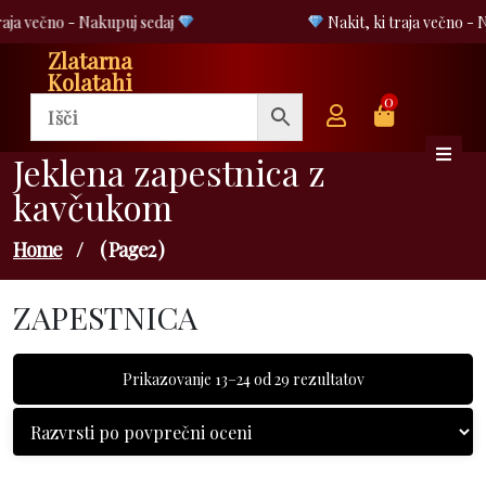
Skip
aja večno - Nakupuj sedaj
Nakit, ki traja večno - N
to
Zlatarna
content
Kolatahi
0
Jeklena zapestnica z
kavčukom
Home
/
( Page2 )
ZAPESTNICA
Razvrščeno
Prikazovanje 13–24 od 29 rezultatov
po
povprečni
oceni