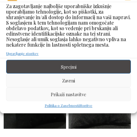
Za zagotavljanje najboljše uporabniške izkušnje
uporabljamo tehnologije, kot so piškotki, za
80,00
€
80,00
€
z DDV
z DDV
shranjevanje in/ali dostop do informacij na vaši napravi.
S soglasjem k tem tehnologijam nam omogočate
obdelavo podatkov, kot so vedenje pri brskanju ali
Dodaj V Košarico
Dodaj V Košarico
edinstvene identifikacijske oznake na tej strani.
Nesoglasje ali umik soglasja lahko negativno vpliva na
nekatere funkcije in lastnosti spletnega mesta.
Upravljanje storitev
Sprejmi
Zavrni
Prikaži nastavitve
Politika o Zasebnosti
Storitve