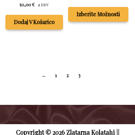
razpon:
Ta
50,00
€
z DDV
od
izd
Izberite Možnosti
25,00 €
im
Dodaj V Košarico
do
ve
30,00 €
raz
Mo
la
izb
na
str
←
1
2
3
4
izd
Copyright © 2026 Zlatarna Kolatahi ||