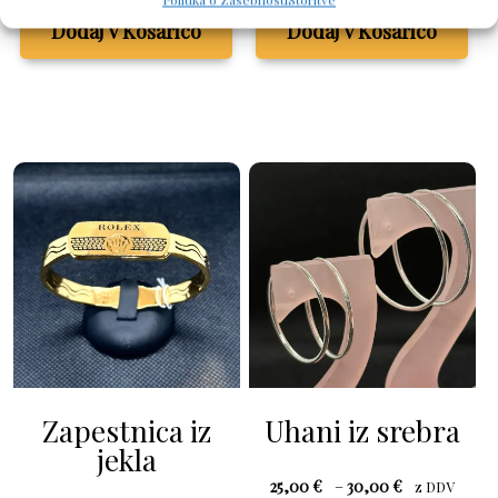
Dodaj V Košarico
Dodaj V Košarico
Zapestnica iz
Uhani iz srebra
jekla
Cenovni
25,00
€
–
30,00
€
z DDV