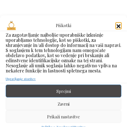
Piškotki
Za zagotavljanje najboljše uporabniške izkušnje
uporabljamo tehnologije, kot so piškotki, za
shranjevanje in/ali dostop do informacij na vaši napravi.
S soglasjem k tem tehnologijam nam omogočate
obdelavo podatkov, kot so vedenje pri brskanju ali
edinstvene identifikacijske oznake na tej strani.
Nesoglasje ali umik soglasja lahko negativno vpliva na
nekatere funkcije in lastnosti spletnega mesta.
Upravljanje storitev
Jeklena
Jeklena
Sprejmi
zapestnica z
zapestnica z
kavčukom
kavčukom
Zavrni
Prikaži nastavitve
100,00
€
60,00
€
z DDV
z DDV
Politika o Zasebnosti
Storitve