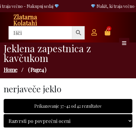
Skip
 traja večno - Nakupuj sedaj
Nakit, ki traja večno 
to
Zlatarna
content
Kolatahi
0
Jeklena zapestnica z
kavčukom
Home
/
( Page4 )
nerjaveče jeklo
Razvrščeno
Prikazovanje 37–42 od 42 rezultatov
po
povprečni
oceni