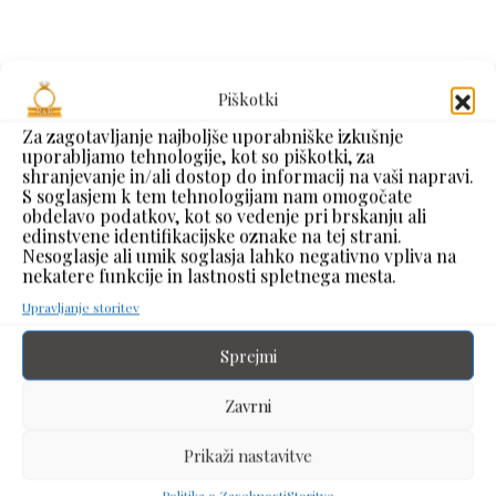
Piškotki
Za zagotavljanje najboljše uporabniške izkušnje
uporabljamo tehnologije, kot so piškotki, za
shranjevanje in/ali dostop do informacij na vaši napravi.
S soglasjem k tem tehnologijam nam omogočate
obdelavo podatkov, kot so vedenje pri brskanju ali
edinstvene identifikacijske oznake na tej strani.
Nesoglasje ali umik soglasja lahko negativno vpliva na
nekatere funkcije in lastnosti spletnega mesta.
Upravljanje storitev
Jeklena
Jeklena
Sprejmi
zapestnica z
zapestnica z
kavčukom
kavčukom
Zavrni
Prikaži nastavitve
100,00
€
60,00
€
z DDV
z DDV
Politika o Zasebnosti
Storitve