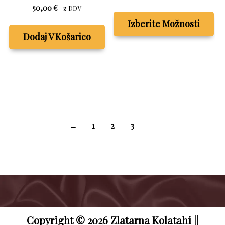
razpon:
Ta
50,00
€
z DDV
od
izd
Izberite Možnosti
25,00 €
im
Dodaj V Košarico
do
ve
30,00 €
raz
Mo
la
izb
na
str
←
1
2
3
4
izd
Copyright © 2026 Zlatarna Kolatahi ||