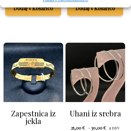
Dodaj V Košarico
Dodaj V Košarico
Zapestnica iz
Uhani iz srebra
jekla
Cenovni
25,00
€
–
30,00
€
z DDV