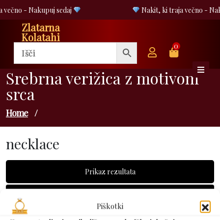
Skip
ja večno - Nakupuj sedaj
Nakit, ki traja večno - Na
to
Zlatarna
content
Kolatahi
0
Srebrna verižica z motivom
srca
Home
/
necklace
Prikaz rezultata
Piškotki