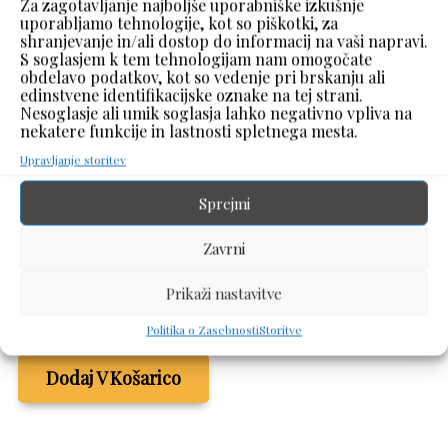
Za zagotavljanje najboljše uporabniške izkušnje
uporabljamo tehnologije, kot so piškotki, za
shranjevanje in/ali dostop do informacij na vaši napravi.
S soglasjem k tem tehnologijam nam omogočate
obdelavo podatkov, kot so vedenje pri brskanju ali
edinstvene identifikacijske oznake na tej strani.
Nesoglasje ali umik soglasja lahko negativno vpliva na
nekatere funkcije in lastnosti spletnega mesta.
Upravljanje storitev
Sprejmi
Srebrna verižica
Zavrni
z motivom srca
Prikaži nastavitve
40,00
€
z DDV
Politika o Zasebnosti
Storitve
Dodaj V Košarico