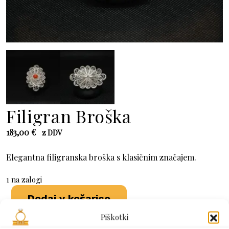
Filigran Broška
183,00
€
z DDV
Elegantna filigranska broška s klasičnim značajem.
1 na zalogi
Filigran
Dodaj v košarico
Broška
količina
Piškotki