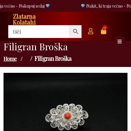
Skip
ja večno - Nakupuj sedaj
Nakit, ki traja večno - N
to
Zlatarna
content
Kolatahi
0
Filigran Broška
Filigran Broška
Home
/