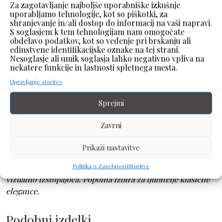
Za zagotavljanje najboljše uporabniške izkušnje
Kategorija:
BROŠKA FILIGRAN
uporabljamo tehnologije, kot so piškotki, za
shranjevanje in/ali dostop do informacij na vaši napravi.
Oznake:
filigran broška
,
filigree brooch
,
spilla in filigrana
S soglasjem k tem tehnologijam nam omogočate
Deli z drugimi:
obdelavo podatkov, kot so vedenje pri brskanju ali
edinstvene identifikacijske oznake na tej strani.
Share
Nesoglasje ali umik soglasja lahko negativno vpliva na
nekatere funkcije in lastnosti spletnega mesta.
Upravljanje storitev
Opis
Mnenja (0)
Sprejmi
Opis
Zavrni
Ta filigranska broška združuje tradicionalno obrt in
sodoben videz. Drobni vzorci ustvarjajo občutek nežnosti
Prikaži nastavitve
in sofisticiranosti. Broška lepo dopolni plašče, suknjiče,
Politika o Zasebnosti
Storitve
obleke ali rute. Lahka in udobna za nošenje, hkrati pa
vizualno izstopajoča. Popolna izbira za ljubitelje klasične
elegance.
Podobni izdelki