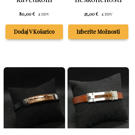
80,00
€
25,00
€
z DDV
z DDV
Ta
izd
Dodaj V Košarico
Izberite Možnosti
im
ve
raz
Mo
la
izb
na
str
izd