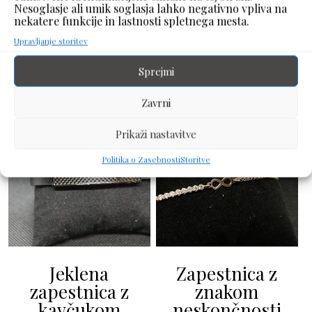
različnimi stili oblačil. Primerna je tako za prosti čas kot
Nesoglasje ali umik soglasja lahko negativno vpliva na
tudi za bolj urejene priložnosti. Zanesljiv in stilski modni
nekatere funkcije in lastnosti spletnega mesta.
dodatek.
Upravljanje storitev
Podobni izdelki
Sprejmi
Zavrni
Prikaži nastavitve
Politika o Zasebnosti
Storitve
Jeklena
Zapestnica z
zapestnica z
znakom
kavčukom
neskončnosti