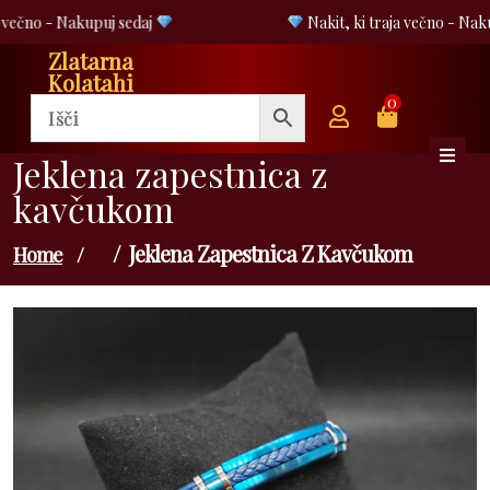
Skip
 večno - Nakupuj sedaj
Nakit, ki traja večno - Naku
to
Zlatarna
content
Kolatahi
0
Jeklena zapestnica z
kavčukom
Jeklena Zapestnica Z Kavčukom
Home
/