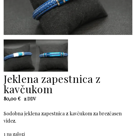
Jeklena zapestnica z
kavčukom
80,00
€
z DDV
Sodobna jeklena zapestnica z kavčukom za brezčasen
videz.
1 na zalogi