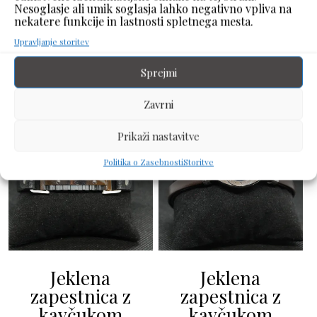
kovina pa trpežnost. Primerna je za vsakodnevno
Nesoglasje ali umik soglasja lahko negativno vpliva na
uporabo ali posebne priložnosti. Popolna izbira za modni
nekatere funkcije in lastnosti spletnega mesta.
dodatek, ki združuje slog in funkcionalnost.
Upravljanje storitev
Podobni izdelki
Sprejmi
Zavrni
Prikaži nastavitve
Politika o Zasebnosti
Storitve
Jeklena
Jeklena
zapestnica z
zapestnica z
kavčukom
kavčukom