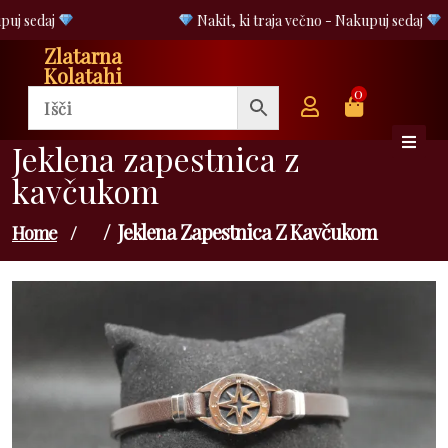
Skip
uj sedaj
Nakit, ki traja večno - Nakupuj sedaj
to
Zlatarna
content
Kolatahi
0
Jeklena zapestnica z
kavčukom
Jeklena Zapestnica Z Kavčukom
Home
/