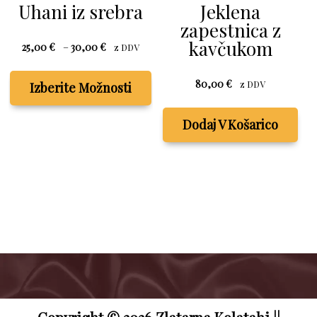
Uhani iz srebra
Jeklena
zapestnica z
kavčukom
Cenovni
25,00
€
–
30,00
€
z DDV
razpon:
Ta
od
izdelek
80,00
€
z DDV
Izberite Možnosti
25,00 €
ima
do
več
30,00 €
Dodaj V Košarico
različic.
Možnosti
lahko
izberete
na
strani
izdelka