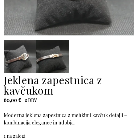
Jeklena zapestnica z
kavčukom
60,00
€
z DDV
Moderna jeklena zapestnica z mehkimi kavčuk detajli –
kombinacija elegance in udobja.
1 na zalogi